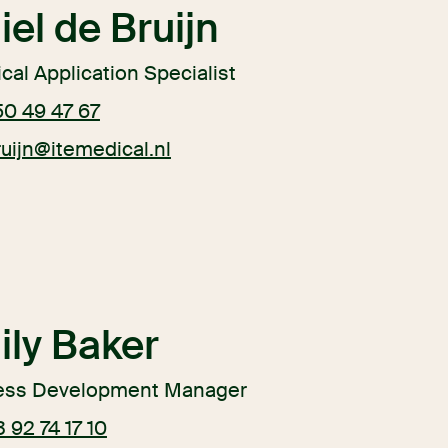
el de Bruijn
cal Application Specialist
50 49 47 67
uijn@itemedical.nl
ily Baker
ess Development Manager
 92 74 17 10