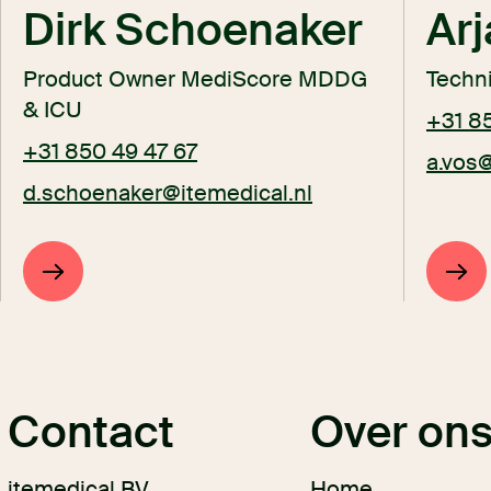
Dirk Schoenaker
Arj
Product Owner MediScore MDDG
Techni
& ICU
+31 8
+31 850 49 47 67
a.vos@
d.schoenaker@itemedical.nl
Contact
Over on
itemedical BV
Home