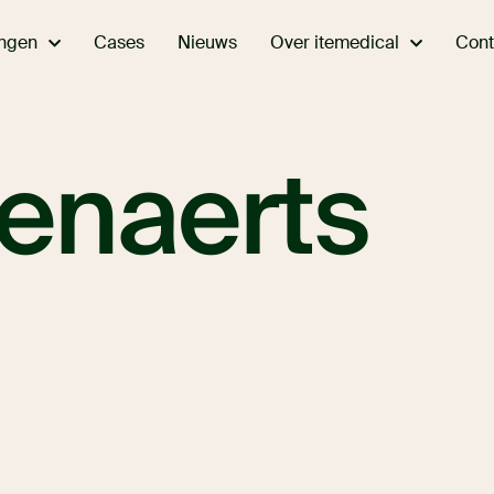
ingen
Over itemedical
Cases
Nieuws
Cont
Lenaerts