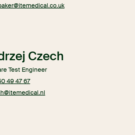
baker@itemedical.co.uk
drzej Czech
re Test Engineer
50 49 47 67
ch@itemedical.nl