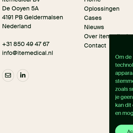
De Ooyen 5A
Oplossingen
4191 PB Geldermalsen
Cases
Nederland
Nieuws
Over itemedical
+31 850 49 47 67
Contact
info@itemedical.nl
Om de b
technol
apparaa
stemme
zoals s
je geen
kan dit
en mog
Ac