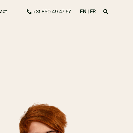
act
EN | FR
+31 850 49 47 67