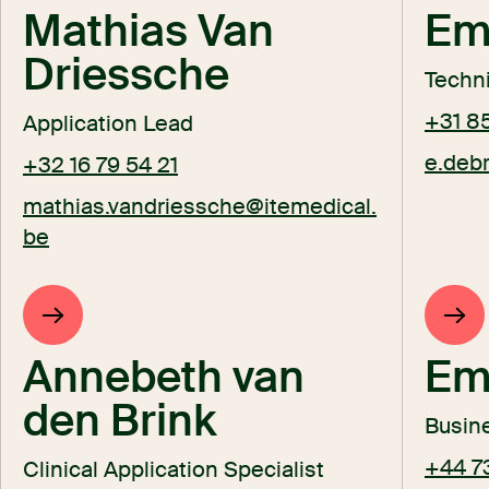
Mathias Van
Emi
Driessche
Techni
+31 8
Application Lead
e.debr
+32 16 79 54 21
mathias.vandriessche@itemedical.
be
Annebeth van
Em
den Brink
Busin
+44 73
Clinical Application Specialist