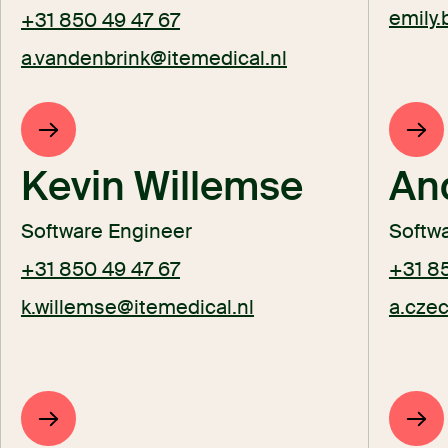
emily.
+31 850 49 47 67
a.vandenbrink@itemedical.nl
Kevin Willemse
An
Software Engineer
Softwa
+31 850 49 47 67
+31 8
k.willemse@itemedical.nl
a.cze