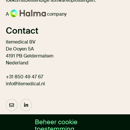
toekomstbestendige softwareoplossingen.
A
company
Contact
itemedical BV
De Ooyen 5A
4191 PB Geldermalsen
Nederland
+31 850 49 47 67
info@itemedical.nl
Beheer cookie
Over ons
toestemming