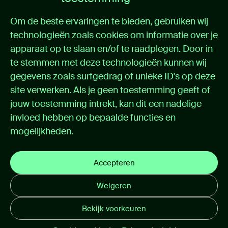
Home
Om de beste ervaringen te bieden, gebruiken wij
Oplossingen
technologieën zoals cookies om informatie over je
Cases
apparaat op te slaan en/of te raadplegen. Door in
Nieuws
Over itemedical
te stemmen met deze technologieën kunnen wij
Contact
gegevens zoals surfgedrag of unieke ID's op deze
site verwerken. Als je geen toestemming geeft of
Support
jouw toestemming intrekt, kan dit een nadelige
invloed hebben op bepaalde functies en
Support portal
mogelijkheden.
Handleidingen
Privacybeleid
Cookie instellingen
Accepteren
E-mail disclaimer
Weigeren
Algemene voorwaarden
Bekijk voorkeuren
© 2026 itemedical