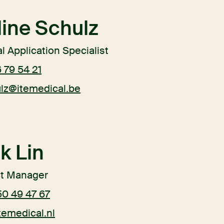
line Schulz
al Application Specialist
 79 54 21
ulz@itemedical.be
k Lin
ct Manager
50 49 47 67
itemedical.nl