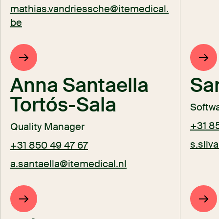
mathias.vandriessche@itemedical.
be
Anna Santaella
San
Tortós-Sala
Softwa
+31 8
Quality Manager
s.silv
+31 850 49 47 67
a.santaella@itemedical.nl