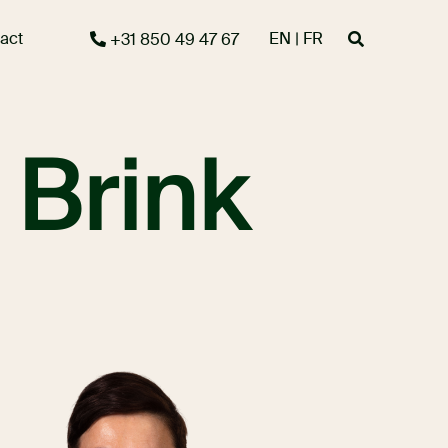
act
EN | FR
+31 850 49 47 67
 Brink