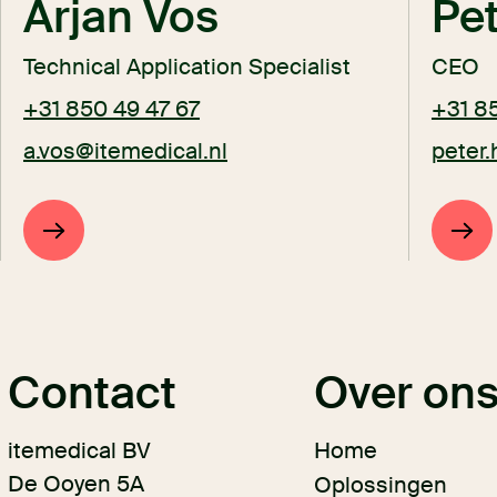
Arjan Vos
Pet
Technical Application Specialist
CEO
+31 850 49 47 67
+31 8
a.vos@itemedical.nl
peter.
Contact
Over on
itemedical BV
Home
De Ooyen 5A
Oplossingen