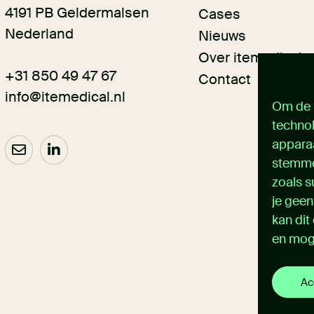
4191 PB Geldermalsen
Cases
Nederland
Nieuws
Over itemedical
+31 850 49 47 67
Contact
info@itemedical.nl
Om de b
technol
apparaa
stemme
zoals s
je geen
kan dit
en mog
Ac