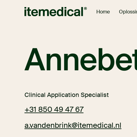
Oploss
Home
Annebet
Clinical Application Specialist
+31 850 49 47 67
a.vandenbrink@itemedical.nl