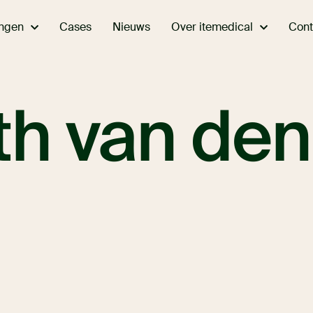
ingen
Over itemedical
Cases
Nieuws
Cont
h van den