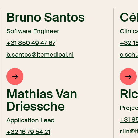
Bruno Santos
Cé
Software Engineer
Clinic
+31 850 49 47 67
+32 16
b.santos@itemedical.nl
c.sch
Mathias Van
Ric
Driessche
Proje
+31 8
Application Lead
r.lin@
+32 16 79 54 21