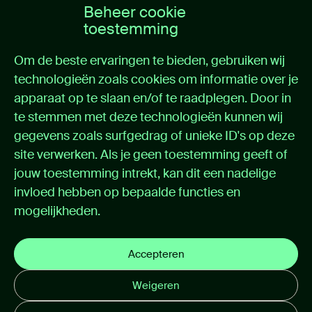
Beheer cookie
Over ons
toestemming
Home
Om de beste ervaringen te bieden, gebruiken wij
Oplossingen
technologieën zoals cookies om informatie over je
Cases
apparaat op te slaan en/of te raadplegen. Door in
Nieuws
Over itemedical
te stemmen met deze technologieën kunnen wij
Contact
gegevens zoals surfgedrag of unieke ID's op deze
site verwerken. Als je geen toestemming geeft of
Support
jouw toestemming intrekt, kan dit een nadelige
invloed hebben op bepaalde functies en
Support portal
mogelijkheden.
Handleidingen
Privacybeleid
Cookie instellingen
Accepteren
E-mail disclaimer
Weigeren
Algemene voorwaarden