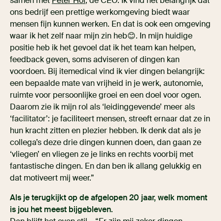
samen met
Peter Hof
, de CEO. Ik vind het belangrijk dat
ons bedrijf een prettige werkomgeving biedt waar
mensen fijn kunnen werken. En dat is ook een omgeving
waar ik het zelf naar mijn zin heb😊. In mijn huidige
positie heb ik het gevoel dat ik het team kan helpen,
feedback geven, soms adviseren of dingen kan
voordoen. Bij itemedical vind ik vier dingen belangrijk:
een bepaalde mate van vrijheid in je werk, autonomie,
ruimte voor persoonlijke groei en een doel voor ogen.
Daarom zie ik mijn rol als ‘leidinggevende’ meer als
‘facilitator’: je faciliteert mensen, streeft ernaar dat ze in
hun kracht zitten en plezier hebben. Ik denk dat als je
collega’s deze drie dingen kunnen doen, dan gaan ze
‘vliegen’ en vliegen ze je links en rechts voorbij met
fantastische dingen. En dan ben ik allang gelukkig en
dat motiveert mij weer.”
Als je terugkijkt op de afgelopen 20 jaar, welk moment
is jou het meest bijgebleven.