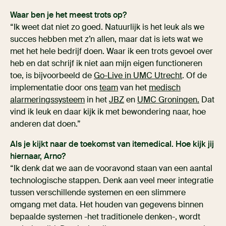
Waar ben je het meest trots op?
“Ik weet dat niet zo goed. Natuurlijk is het leuk als we
succes hebben met z’n allen, maar dat is iets wat we
met het hele bedrijf doen. Waar ik een trots gevoel over
heb en dat schrijf ik niet aan mijn eigen functioneren
toe, is bijvoorbeeld de
Go-Live in UMC Utrecht
. Of de
implementatie door ons
team
van het
medisch
alarmeringssysteem
in het
JBZ
en
UMC Groningen.
Dat
vind ik leuk en daar kijk ik met bewondering naar, hoe
anderen dat doen.”
Als je kijkt naar de toekomst van itemedical. Hoe kijk jij
hiernaar, Arno?
“Ik denk dat we aan de vooravond staan van een aantal
technologische stappen. Denk aan veel meer integratie
tussen verschillende systemen en een slimmere
omgang met data. Het houden van gegevens binnen
bepaalde systemen -het traditionele denken-, wordt