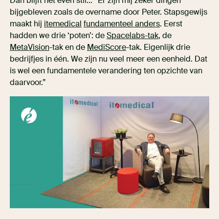
Dan blijft het even stil… “Er zijn mij zeker dingen
bijgebleven zoals de overname door Peter. Stapsgewijs
maakt hij
itemedical
fundamenteel anders
. Eerst
hadden we drie ‘poten’: de
Spacelabs-tak
, de
MetaVision
-tak en de
MediScore
-tak. Eigenlijk drie
bedrijfjes in één. We zijn nu veel meer een eenheid. Dat
is wel een fundamentele verandering ten opzichte van
daarvoor.”