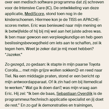
over een medisch software programma dat zij schreven
voor de Intensive Care (IC). De ontwikkeling van deze
applicatie,
MediScore,
stond toen nog in de
kinderschoenen. Hiermee kon je de TISS en APACHE-
scores meten. Eric was benieuwd naar mijn mening en
ik betwijfelde of hij bij mij wel aan het juiste adres was.
Ik ben maar gewoon een verpleegkundige en heb geen
beslissingsbevoegdheid om iets aan te schaffen, zei ik
tegen hem. Weet je zeker dat je mij moet hebben?
“Jazeker.”
Zo gezegd, zo gedaan: ik stapte in mijn paarse Toyota
Corolla…. met mijn grijze wollen sokken😉 en reed naar
Tiel. Na een middagje praten, stond er een bericht op
mijn antwoordapparaat. Of ik zin had om bij itemedical
te werken.” Wat ga ik doen dan?, was mijn vraag aan
Eric. Hij zei: “Ik ben de baas,
Sebastiaan Overdijk
is de
programmeur/technisch applicatie specialist en jij doet
de rest.” En zo gaf ik demonstraties en trainingen,