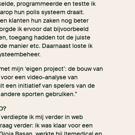
elde, programmeerde en testte ik
arop hun polis systeem draait.
en klanten hun zaken nog beter
rgde ik ervoor dat bijvoorbeeld
en, toegang hadden tot de juiste
e manier etc. Daarnaast loste ik
systeembeheer.
 met mijn ‘eigen project’: de bouw van
 voor een video-analyse van
t een initiatief van spelers van de
 andere sporten gebruiken.”
D?
verdiepte ik mij verder in web
raag verder: ik was klaar voor een
Gioia Basan
, werkte bij itemedical en