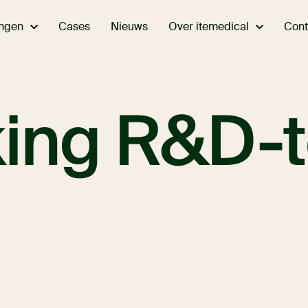
ingen
Over itemedical
Cases
Nieuws
Cont
king R&D-