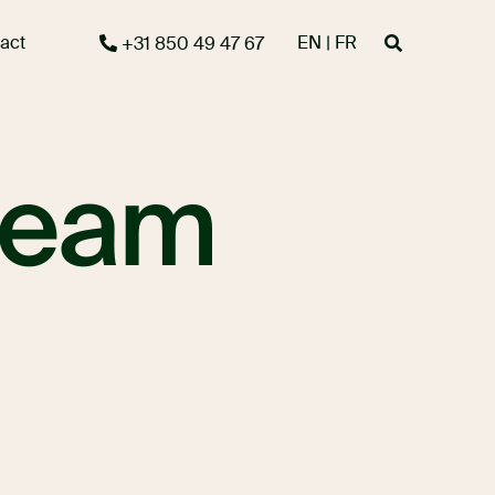
act
EN | FR
+31 850 49 47 67
team