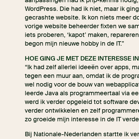
aanpassingen had ik php-kennis nodig
WordPress. Die had ik niet, maar ik ging
gecrashte website. Ik kon niets meer d
vorige website beheerder fixten we sa
iets proberen, ‘kapot’ maken, repareren
begon mijn nieuwe hobby in de IT.”
HOE GING JE MET DEZE INTERESSE IN
“Ik had zelf allerlei ideeën over apps, ma
tegen een muur aan, omdat ik de progr
wel nodig voor de bouw van webapplicat
leerde Java als programmeertaal via een
werd ik verder opgeleid tot software de
verder ontwikkelen en zelf programmer
zo groeide mijn interesse in de IT verde
Bij Nationale-Nederlanden startte ik ve