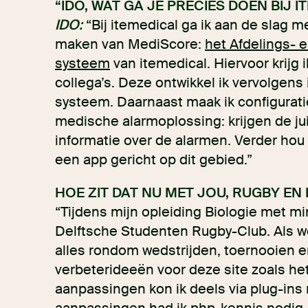
“IDO, WAT GA JE PRECIES DOEN BIJ I
IDO:
“Bij itemedical ga ik aan de slag m
maken van MediScore:
het Afdelings-
systeem
van itemedical. Hiervoor krijg 
collega’s. Deze ontwikkel ik vervolgens
systeem. Daarnaast maak ik configurati
medische alarmoplossing: krijgen de ju
informatie over de alarmen. Verder hou 
een app gericht op dit gebied.”
HOE ZIT DAT NU MET JOU, RUGBY EN 
“Tijdens mijn opleiding Biologie met min
Delftsche Studenten Rugby-Club. Als we
alles rondom wedstrijden, toernooien e
verbeterideeën voor deze site zoals he
aanpassingen kon ik deels via plug-ins 