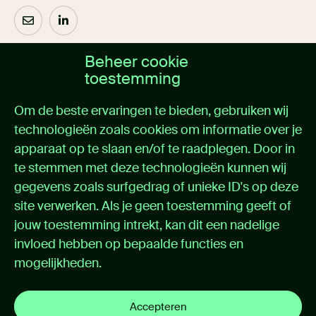
Beheer cookie
Over ons
toestemming
Home
Om de beste ervaringen te bieden, gebruiken wij
Oplossingen
technologieën zoals cookies om informatie over je
Cases
apparaat op te slaan en/of te raadplegen. Door in
Nieuws
Over itemedical
te stemmen met deze technologieën kunnen wij
Contact
gegevens zoals surfgedrag of unieke ID's op deze
site verwerken. Als je geen toestemming geeft of
Support
jouw toestemming intrekt, kan dit een nadelige
invloed hebben op bepaalde functies en
Support portal
mogelijkheden.
Handleidingen
Privacybeleid
Cookie instellingen
Accepteren