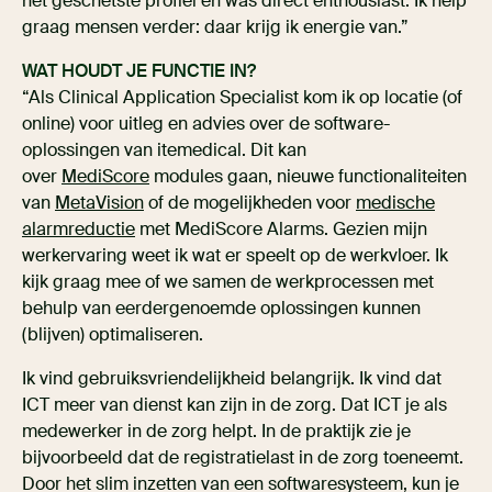
het geschetste profiel en was direct enthousiast. Ik help
graag mensen verder: daar krijg ik energie van.”
WAT HOUDT JE FUNCTIE IN?
“Als Clinical Application Specialist kom ik op locatie (of
online) voor uitleg en advies over de software-
oplossingen van itemedical. Dit kan
over
MediScore
modules gaan, nieuwe functionaliteiten
van
MetaVision
of de mogelijkheden voor
medische
alarmreductie
met MediScore Alarms. Gezien mijn
werkervaring weet ik wat er speelt op de werkvloer. Ik
kijk graag mee of we samen de werkprocessen met
behulp van eerdergenoemde oplossingen kunnen
(blijven) optimaliseren.
Ik vind gebruiksvriendelijkheid belangrijk. Ik vind dat
ICT meer van dienst kan zijn in de zorg. Dat ICT je als
medewerker in de zorg helpt. In de praktijk zie je
bijvoorbeeld dat de registratielast in de zorg toeneemt.
Door het slim inzetten van een softwaresysteem, kun je