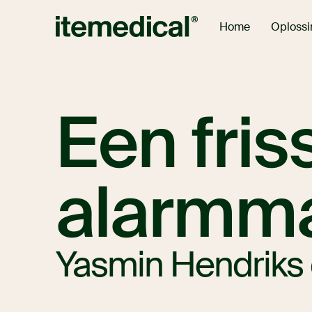
Oploss
Home
Een fris
alarmm
Yasmin Hendriks 