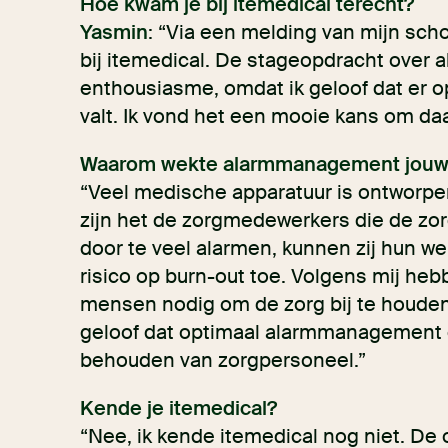
Hoe kwam je bij itemedical terecht?
Yasmin
: “Via een melding van mijn sch
bij itemedical. De stageopdracht over
enthousiasme, omdat ik geloof dat er o
valt. Ik vond het een mooie kans om daa
Waarom wekte alarmmanagement jouw 
“Veel medische apparatuur is ontworpen
zijn het de zorgmedewerkers die de zorg
door te veel alarmen, kunnen zij hun w
risico op burn-out toe. Volgens mij he
mensen nodig om de zorg bij te houden 
geloof dat optimaal alarmmanagement ee
behouden van zorgpersoneel.”
Kende je itemedical?
“Nee, ik kende itemedical nog niet. De