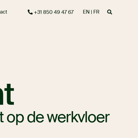
act
EN | FR
+31 850 49 47 67
t
 op de werkvloer