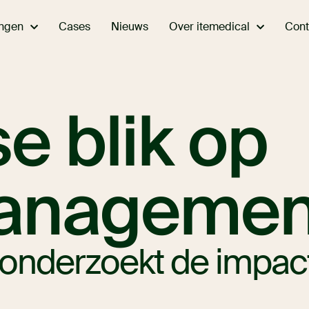
ingen
Over itemedical
Cases
Nieuws
Cont
se blik op
anagemen
onderzoekt de impact