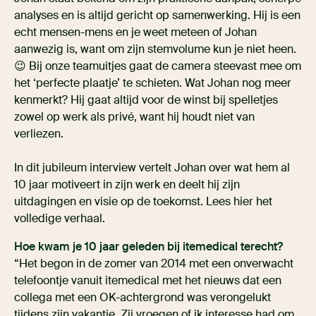
analyses en is altijd gericht op samenwerking. Hij is een
echt mensen-mens en je weet meteen of Johan
aanwezig is, want om zijn stemvolume kun je niet heen.
😉 Bij onze teamuitjes gaat de camera steevast mee om
het ‘perfecte plaatje’ te schieten. Wat Johan nog meer
kenmerkt? Hij gaat altijd voor de winst bij spelletjes
zowel op werk als privé, want hij houdt niet van
verliezen.
In dit jubileum interview vertelt Johan over wat hem al
10 jaar motiveert in zijn werk en deelt hij zijn
uitdagingen en visie op de toekomst. Lees hier het
volledige verhaal.
Hoe kwam je 10 jaar geleden bij itemedical terecht?
“Het begon in de zomer van 2014 met een onverwacht
telefoontje vanuit itemedical met het nieuws dat een
collega met een OK-achtergrond was verongelukt
tijdens zijn vakantie. Zij vroegen of ik interesse had om