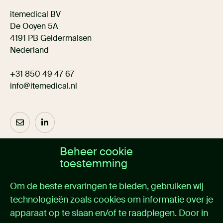
itemedical BV
De Ooyen 5A
4191 PB Geldermalsen
Nederland
+31 850 49 47 67
info@itemedical.nl
Beheer cookie
Over ons
toestemming
Home
Om de beste ervaringen te bieden, gebruiken wij
Oplossingen
technologieën zoals cookies om informatie over je
Cases
apparaat op te slaan en/of te raadplegen. Door in
Nieuws