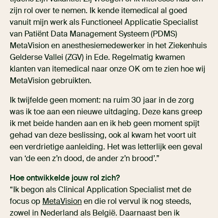
zijn rol over te nemen. Ik kende itemedical al goed
vanuit mijn werk als Functioneel Applicatie Specialist
van Patiënt Data Management Systeem (PDMS)
MetaVision en anesthesiemedewerker in het Ziekenhuis
Gelderse Vallei (ZGV) in Ede. Regelmatig kwamen
klanten van itemedical naar onze OK om te zien hoe wij
MetaVision gebruikten.
Ik twijfelde geen moment: na ruim 30 jaar in de zorg
was ik toe aan een nieuwe uitdaging. Deze kans greep
ik met beide handen aan en ik heb geen moment spijt
gehad van deze beslissing, ook al kwam het voort uit
een verdrietige aanleiding. Het was letterlijk een geval
van ‘de een z’n dood, de ander z’n brood’.”
Hoe ontwikkelde jouw rol zich?
“Ik begon als Clinical Application Specialist met de
focus op
MetaVision
en die rol vervul ik nog steeds,
zowel in Nederland als België. Daarnaast ben ik