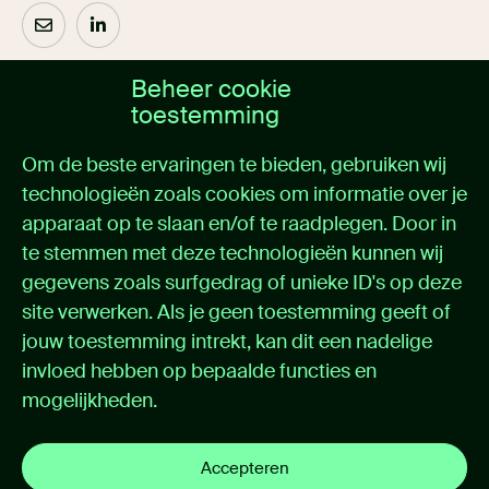
Beheer cookie
Over ons
toestemming
Home
Om de beste ervaringen te bieden, gebruiken wij
Oplossingen
technologieën zoals cookies om informatie over je
Cases
apparaat op te slaan en/of te raadplegen. Door in
Nieuws
Over itemedical
te stemmen met deze technologieën kunnen wij
Contact
gegevens zoals surfgedrag of unieke ID's op deze
site verwerken. Als je geen toestemming geeft of
Support
jouw toestemming intrekt, kan dit een nadelige
invloed hebben op bepaalde functies en
Support portal
mogelijkheden.
Handleidingen
Privacybeleid
Cookie instellingen
Accepteren