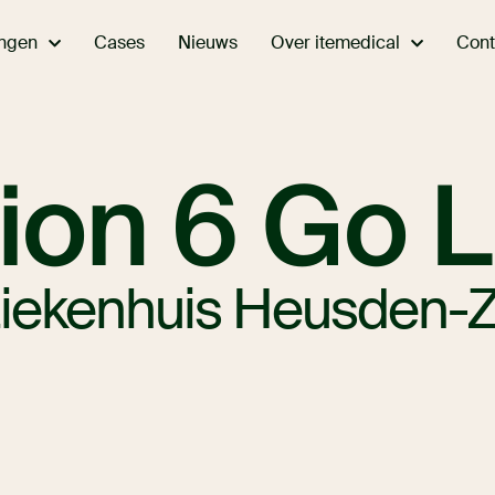
ingen
Over itemedical
Cases
Nieuws
Cont
ion 6 Go L
Ziekenhuis Heusden-Z