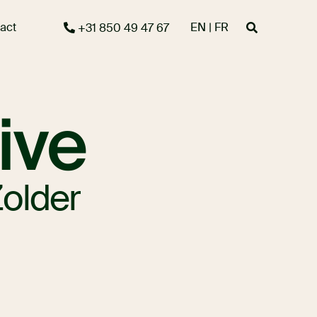
act
EN | FR
+31 850 49 47 67
ive
older