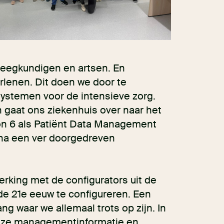
pleegkundigen en artsen. En
rlenen. Dit doen we door te
systemen voor de intensieve zorg.
en gaat ons ziekenhuis over naar het
on 6 als Patiënt Data Management
na een ver doorgedreven
rking met de configurators uit de
e 21e eeuw te configureren. Een
ng waar we allemaal trots op zijn. In
nze managementinformatie en