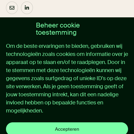
Beheer cookie
Over ons
toestemming
Home
Om de beste ervaringen te bieden, gebruiken wij
Oplossingen
technologieën zoals cookies om informatie over je
Cases
apparaat op te slaan en/of te raadplegen. Door in
Nieuws
Over itemedical
te stemmen met deze technologieën kunnen wij
Contact
gegevens zoals surfgedrag of unieke ID's op deze
site verwerken. Als je geen toestemming geeft of
Support
jouw toestemming intrekt, kan dit een nadelige
invloed hebben op bepaalde functies en
Support portal
mogelijkheden.
Handleidingen
Privacybeleid
Cookie instellingen
Accepteren