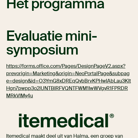
Het programma
Evaluatie mini-
symposium
https://forms.office.com/Pages/DesignPageV2.aspx?
prevorigin=Marketing&origin=NeoPortalPage&subpag
e=design&id=O3YmG8xDREqQybBrvKPHwIAbLau3KIt
Hgn7pwpp3o2lUNTBIRFVQNTFWM1IwWVgyR1FPRDR
MRkVIMy4u
Itemedical maakt deel uit van Halma, een groep van