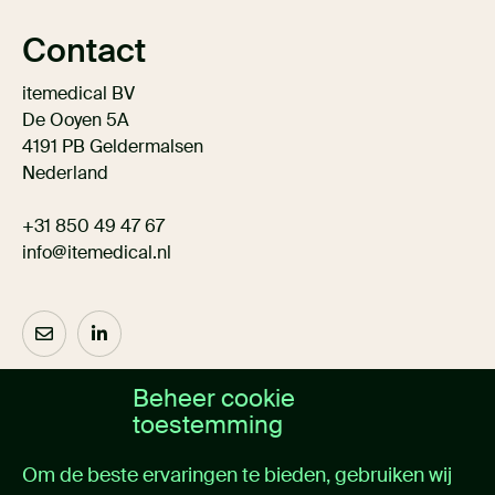
Contact
itemedical BV
De Ooyen 5A
4191 PB Geldermalsen
Nederland
+31 850 49 47 67
info@itemedical.nl
Beheer cookie
Over ons
toestemming
Home
Om de beste ervaringen te bieden, gebruiken wij
Oplossingen